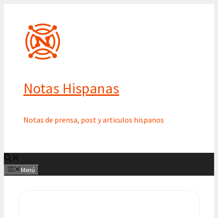
Saltar
al
contenido
Notas Hispanas
Notas de prensa, post y articulos hispanos
Menú