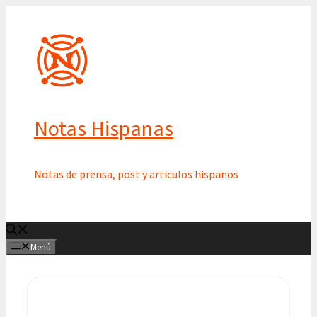
Saltar
al
contenido
Notas Hispanas
Notas de prensa, post y articulos hispanos
Menú