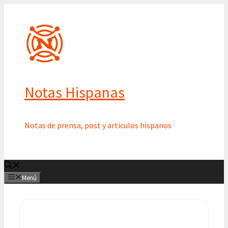
Saltar
al
contenido
Notas Hispanas
Notas de prensa, post y articulos hispanos
Menú