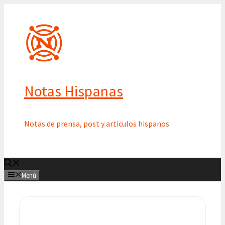
Saltar
al
contenido
Notas Hispanas
Notas de prensa, post y articulos hispanos
Menú