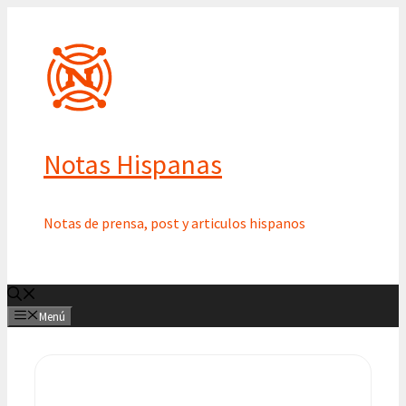
Saltar
al
contenido
Notas Hispanas
Notas de prensa, post y articulos hispanos
Menú