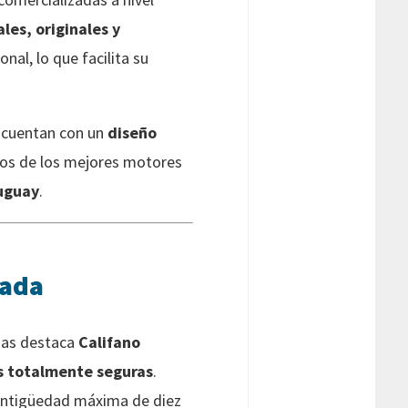
les, originales y
nal, lo que facilita su
e cuentan con un
diseño
unos de los mejores motores
uguay
.
cada
das destaca
Califano
s totalmente seguras
.
 antigüedad máxima de diez