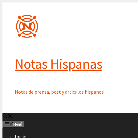
Saltar
al
contenido
Notas Hispanas
Notas de prensa, post y articulos hispanos
Menú
Inicio