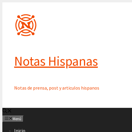
Saltar
al
contenido
Notas Hispanas
Notas de prensa, post y articulos hispanos
Menú
Inicio