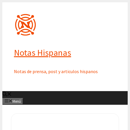
Saltar
al
contenido
Notas Hispanas
Notas de prensa, post y articulos hispanos
Menú