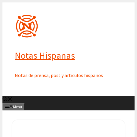
Saltar
al
contenido
Notas Hispanas
Notas de prensa, post y articulos hispanos
Menú