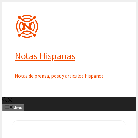
Saltar
al
contenido
Notas Hispanas
Notas de prensa, post y articulos hispanos
Menú