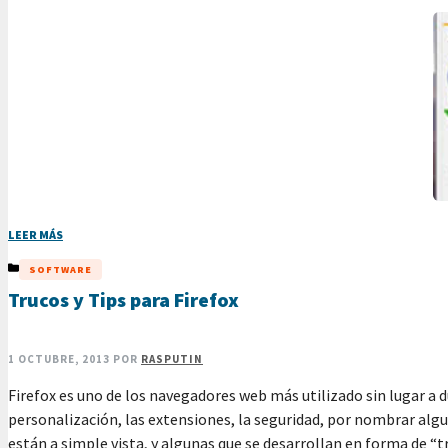
LEER MÁS
CATEGORÍAS
SOFTWARE
Trucos y Tips para Firefox
1 OCTUBRE, 2013
POR
RASPUTIN
Firefox es uno de los navegadores web más utilizado sin lugar a du
personalización, las extensiones, la seguridad, por nombrar algun
están a simple vista, y algunas que se desarrollan en forma de “