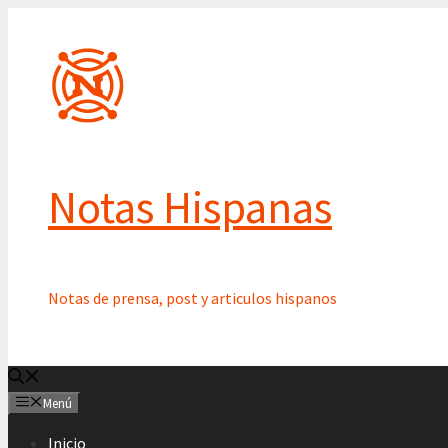
Saltar
al
contenido
Notas Hispanas
Notas de prensa, post y articulos hispanos
Menú
Inicio