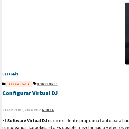
LEER MÁS
CATEGORÍAS
ETIQUETAS
MONITORES
TECNOLOGIA
Configurar Virtual DJ
14 FEBRERO, 2014
POR
GONZA
El
Software Virtual DJ
es un excelente programa tanto para hac
cumpleaños, karaokes, etc. Es posible mezclar audio y efectos 