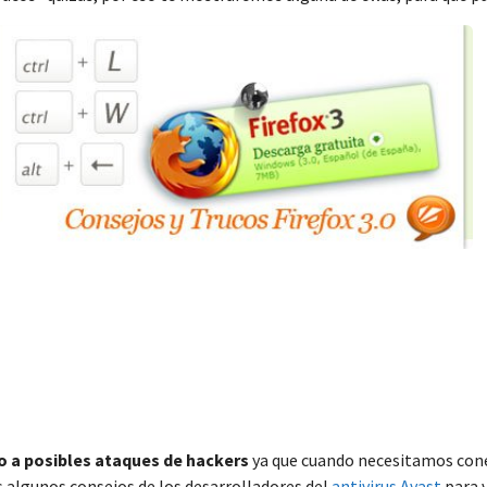
 a posibles ataques de hackers
ya que cuando necesitamos cone
 algunos consejos de los desarrolladores del
antivirus Avast
para v