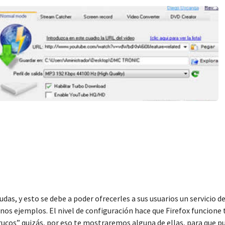
das, y esto se debe a poder ofrecerles a sus usuarios un servicio de
os ejemplos. El nivel de configuración hace que Firefox funcione t
trucos” quizás, por eso te mostraremos alguna de ellas, para que p