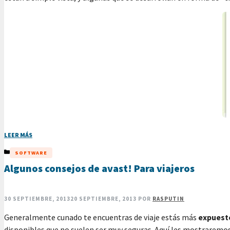
LEER MÁS
CATEGORÍAS
SOFTWARE
Algunos consejos de avast! Para viajeros
30 SEPTIEMBRE, 2013
20 SEPTIEMBRE, 2013
POR
RASPUTIN
Generalmente cunado te encuentras de viaje estás más
expuesto
disponibles que no suelen ser muy seguras. Aquí les mostraremos