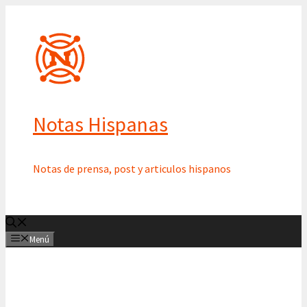
Saltar
al
contenido
Notas Hispanas
Notas de prensa, post y articulos hispanos
Menú