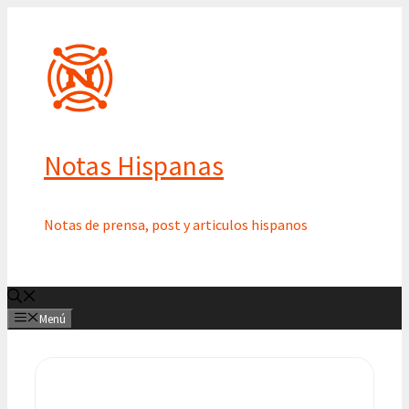
Saltar
al
contenido
Notas Hispanas
Notas de prensa, post y articulos hispanos
Menú