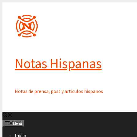
Saltar
al
contenido
Notas Hispanas
Notas de prensa, post y articulos hispanos
Menú
Inicio