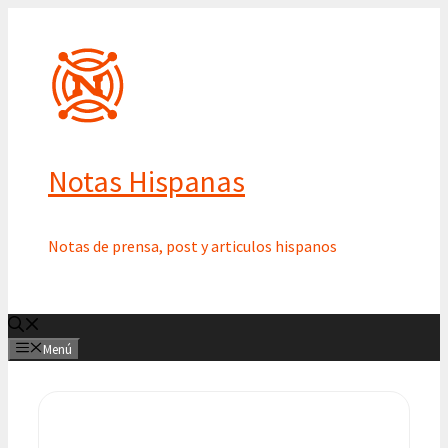
Saltar
al
contenido
Notas Hispanas
Notas de prensa, post y articulos hispanos
Menú