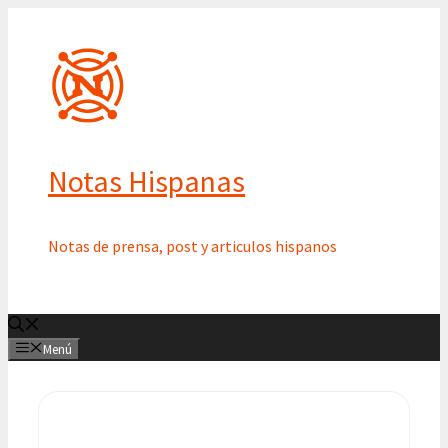
Saltar
al
contenido
Notas Hispanas
Notas de prensa, post y articulos hispanos
Menú