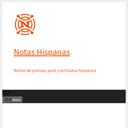
Saltar
al
contenido
Notas Hispanas
Notas de prensa, post y articulos hispanos
Menú