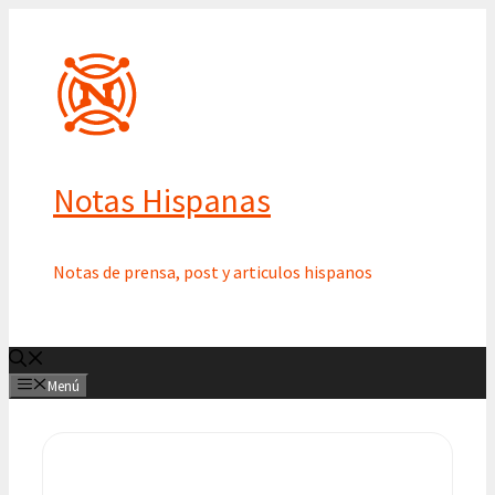
Saltar
al
contenido
Notas Hispanas
Notas de prensa, post y articulos hispanos
Menú