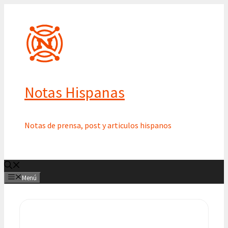
Saltar
al
contenido
Notas Hispanas
Notas de prensa, post y articulos hispanos
Menú