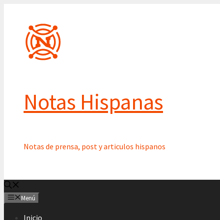
Saltar
al
contenido
Notas Hispanas
Notas de prensa, post y articulos hispanos
Menú
Inicio