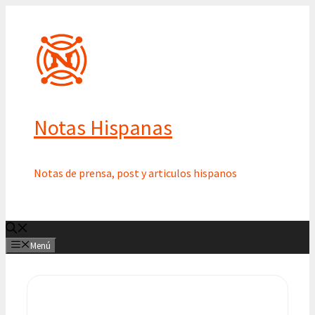
Saltar
al
contenido
Notas Hispanas
Notas de prensa, post y articulos hispanos
Menú