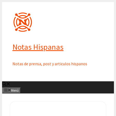
Saltar
al
contenido
Notas Hispanas
Notas de prensa, post y articulos hispanos
Menú