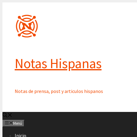
Saltar
al
contenido
Notas Hispanas
Notas de prensa, post y articulos hispanos
Menú
Inicio