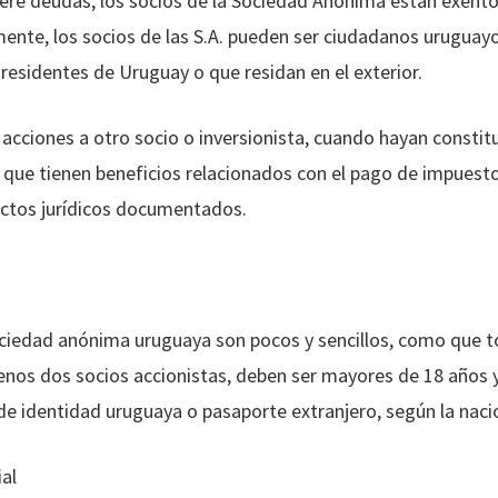
re deudas, los socios de la Sociedad Anónima están exentos
ente, los socios de las S.A. pueden ser ciudadanos uruguay
residentes de Uruguay o que residan en el exterior.
acciones a otro socio o inversionista, cuando hayan consti
 que tienen beneficios relacionados con el pago de impuest
actos jurídicos documentados.
ociedad anónima uruguaya son pocos y sencillos, como que t
enos dos socios accionistas, deben ser mayores de 18 año
de identidad uruguaya o pasaporte extranjero, según la naci
ial