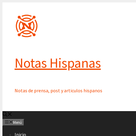
Saltar
al
contenido
Notas Hispanas
Notas de prensa, post y articulos hispanos
Menú
Inicio