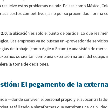
a
resuelve estos problemas de raíz. Países como México, Col
r sus costos competitivos, sino por su proximidad horaria 
 2.0
, la ubicación es solo el punto de partida. Lo que realm
tégica. Las empresas ya no buscan un «proveedor de servicios
ías de trabajo (como Agile o Scrum) y una visión de mercad
s externos se sientan como una extensión natural del equipo i
elera la toma de decisiones.
stión: El pegamento de la externa
híbrida —donde conviven el personal propio y el subcontrata
rcing está ligado a plataformas que permiten una visibilidad