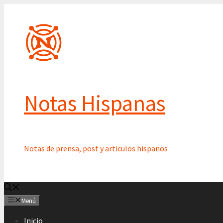
Saltar
al
contenido
Notas Hispanas
Notas de prensa, post y articulos hispanos
Menú
Inicio