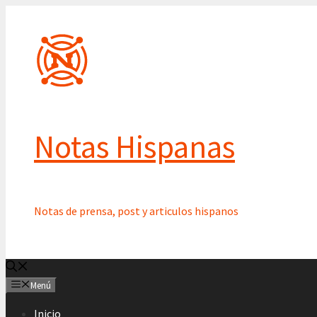
Saltar
al
contenido
Notas Hispanas
Notas de prensa, post y articulos hispanos
Menú
Inicio