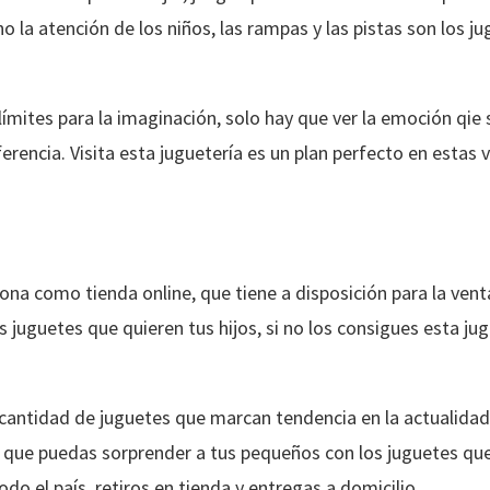
o la atención de los niños, las rampas y las pistas son los
límites para la imaginación, solo hay que ver la emoción qie 
erencia. Visita esta juguetería es un plan perfecto en estas 
iona como tienda online, que tiene a disposición para la ven
os juguetes que quieren tus hijos, si no los consigues esta ju
 cantidad de juguetes que marcan tendencia en la actualida
ra que puedas sorprender a tus pequeños con los juguetes qu
do el país, retiros en tienda y entregas a domicilio.