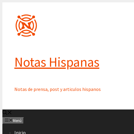
Saltar
al
contenido
Notas Hispanas
Notas de prensa, post y articulos hispanos
Menú
Inicio