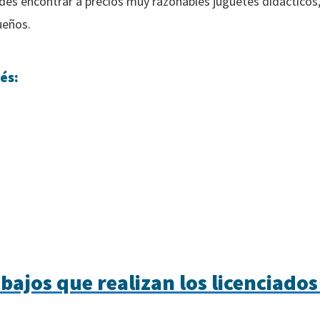
s encontrar a precios muy razonables juguetes didácticos,
ueños.
és:
bajos que realizan los licenciados