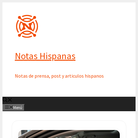
Saltar
al
contenido
Notas Hispanas
Notas de prensa, post y articulos hispanos
Menú