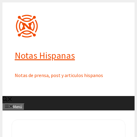
Saltar
al
contenido
Notas Hispanas
Notas de prensa, post y articulos hispanos
Menú