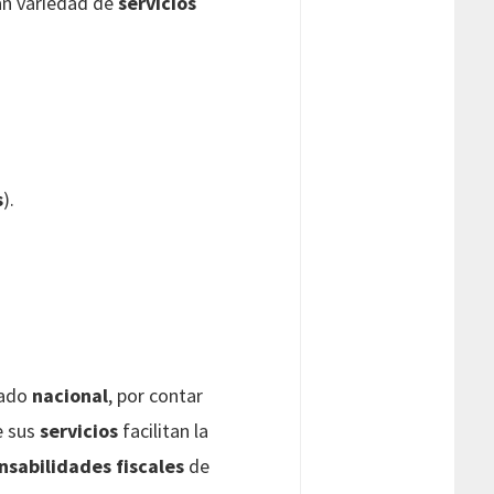
an variedad de
servicios
s
).
cado
nacional
, por contar
e sus
servicios
facilitan la
nsabilidades fiscales
de