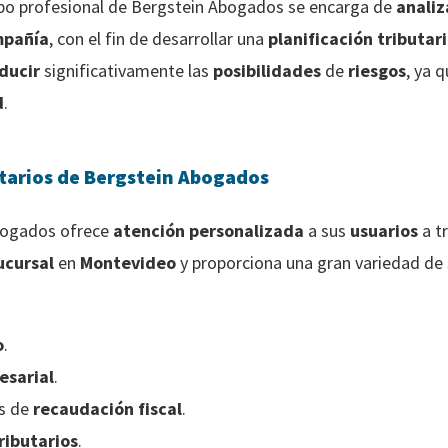
ipo profesional de Bergstein Abogados se encarga de
analiz
mpañía
, con el fin de desarrollar una
planificación tributar
ducir
significativamente las
posibilidades
de
riesgos
, ya 
d
.
butarios de Bergstein Abogados
bogados ofrece
atención personalizada
a sus
usuarios
a t
ucursal
en
Montevideo
y proporciona una gran variedad de
o
.
esarial
.
s de
recaudación fiscal
.
ributarios
.