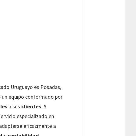
cado Uruguayo es Posadas,
 de un equipo conformado por
ales
a sus
clientes
. A
ervicio especializado en
adaptarse eficazmente a
d
o
rentabilidad
.