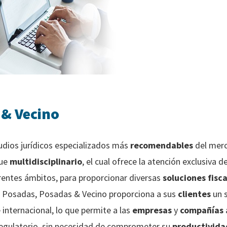
 & Vecino
tudios jurídicos especializados más
recomendables
del mer
que
multidisciplinario
, el cual ofrece la atención exclusiva
rentes ámbitos, para proporcionar diversas
soluciones fisc
, Posadas, Posadas & Vecino proporciona a sus
clientes
un s
 internacional, lo que permite a las
empresas
y
compañías
egulatorio, sin necesidad de comprometer su
productivida