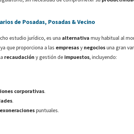
utarios de Posadas, Posadas & Vecino
ho estudio jurídico, es una
alternativa
muy habitual al mo
, ya que proporciona a las
empresas
y
negocios
una gran var
la
recaudación
y gestión de
impuestos
, incluyendo:
iones corporativas
.
dades
.
exoneraciones
puntuales.