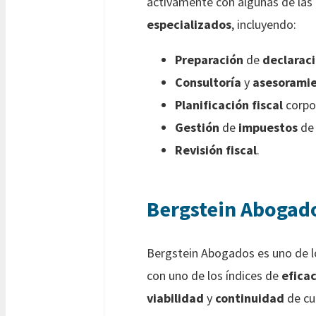
activamente con algunas de las
especializados
, incluyendo:
Preparación
de
declarac
Consultoría
y
asesorami
Planificación fiscal
corpor
Gestión
de
impuestos
de 
Revisión fiscal
.
Bergstein Abogad
Bergstein Abogados es uno de 
con uno de los índices de
eficac
viabilidad
y
continuidad
de cu