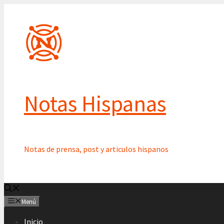
Saltar
al
contenido
Notas Hispanas
Notas de prensa, post y articulos hispanos
Menú
Inicio