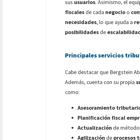
sus
usuarios
. Asimismo, el equ
fiscales
de cada
negocio
o
co
necesidades
, lo que ayuda a
re
posibilidades
de
escalabilida
Principales servicios tri
Cabe destacar que Bergstein A
Además, cuenta con su propia
s
como:
Asesoramiento tributari
Planificación fiscal empr
Actualización
de método
Agilización
de
procesos t