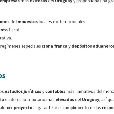
empresas
más
exitosas
del
Uruguay
y proporciona una gr
iones
de
impuestos
locales e internacionales.
ento
fiscal.
ativa.
regímenes especiales (
zona franca
y
depósitos aduanero
os
los
estudios jurídicos
y
contables
más llamativos del mer
ia
en derecho tributario más
elevados
del
Uruguay
, así qu
alquier
proyecto
al garantizar el cumplimiento de las
respo