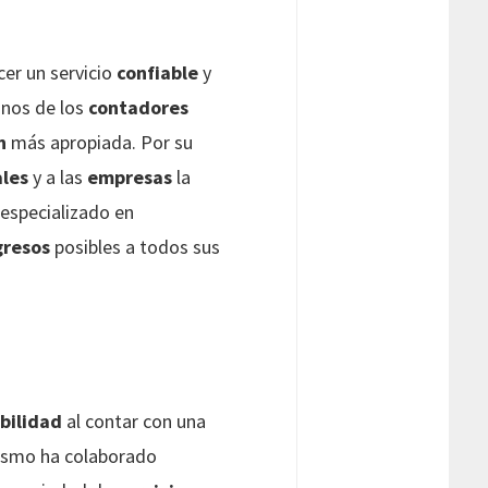
cer un servicio
confiable
y
unos de los
contadores
n
más apropiada. Por su
ales
y a las
empresas
la
o especializado en
gresos
posibles a todos sus
bilidad
al contar con una
 mismo ha colaborado