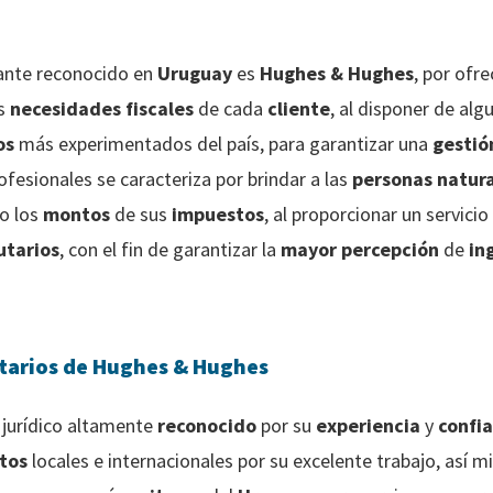
ante reconocido en
Uruguay
es
Hughes & Hughes
, por ofre
as
necesidades fiscales
de cada
cliente
, al disponer de alg
os
más experimentados del país, para garantizar una
gestió
ofesionales se caracteriza por brindar a las
personas natur
o los
montos
de sus
impuestos
, al proporcionar un servici
utarios
, con el fin de garantizar la
mayor percepción
de
in
butarios de Hughes & Hughes
jurídico altamente
reconocido
por su
experiencia
y
confia
tos
locales e internacionales por su excelente trabajo, así