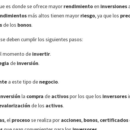
que es donde se ofrece mayor
rendimiento
en
inversiones
endimientos
más altos tienen mayor
riesgo
, ya que los
prec
s
de los
bonos
.
se deben cumplir los siguientes pasos:
el momento de
invertir
.
egia
de
inversión
.
nte
a este tipo de
negocio
.
inversión
la
compra
de
activos
por los que los
inversores
i
evalorización
de los
activos
.
as
, el
proceso
se realiza por
acciones
,
bonos
,
certificados
os
que sean convenientes para los
inversores
.