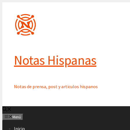
Saltar
al
contenido
Notas Hispanas
Notas de prensa, post y articulos hispanos
Menú
Inicio