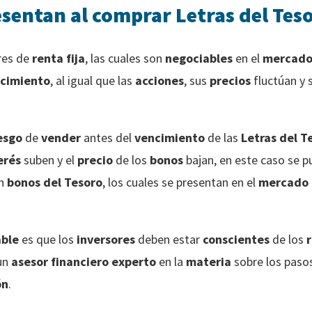
esentan al comprar Letras del Tes
res de
renta fija
, las cuales son
negociables
en el
mercad
cimiento
, al igual que las
acciones
, sus
precios
fluctúan y 
esgo
de
vender
antes del
vencimiento
de las
Letras del T
erés
suben y el
precio
de los
bonos
bajan, en este caso se 
n
bonos del Tesoro
, los cuales se presentan en el
mercado 
ble
es que los
inversores
deben estar
conscientes
de los
 un
asesor financiero
experto
en la
materia
sobre los pasos
ón
.