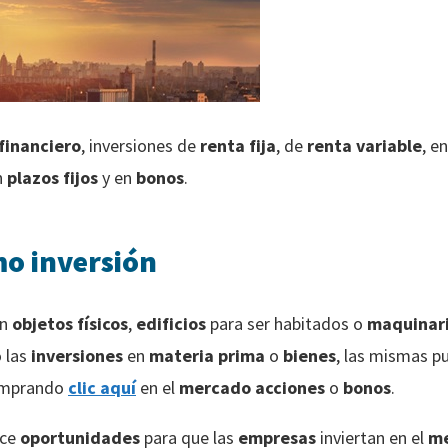
financiero
, inversiones de
renta fija
, de
renta variable
, e
n
plazos fijos
y en
bonos
.
mo inversión
en
objetos físicos
,
edificios
para ser habitados o
maquinar
 las
inversiones
en
materia prima
o
bienes
, las mismas p
mprando
clic aquí
en el
mercado
acciones
o
bonos
.
ece
oportunidades
para que las
empresas
inviertan en el
me