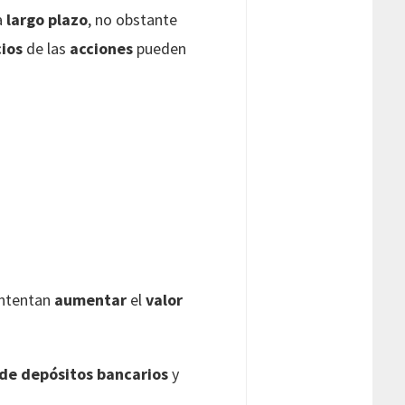
a
largo plazo
, no obstante
ios
de las
acciones
pueden
ntentan
aumentar
el
valor
 de depósitos bancarios
y