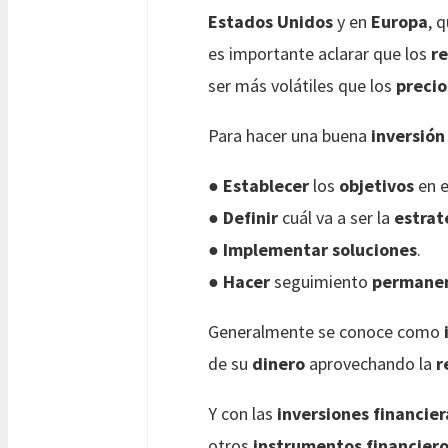
Estados Unidos
y en
Europa
, 
es importante aclarar que los
r
ser más volátiles que los
precio
Para hacer una buena
inversión
●
Establecer
los
objetivos
en 
●
Definir
cuál va a ser la
estrat
●
Implementar
soluciones
.
●
Hacer
seguimiento
permane
Generalmente se conoce como
de su
dinero
aprovechando la
r
Y con las
inversiones financier
otros
instrumentos financier