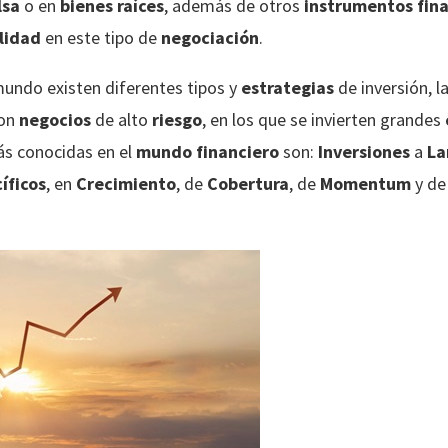
lsa
o en
bienes raíces
, además de otros
instrumentos fin
lidad
en este tipo de
negociación
.
undo existen diferentes tipos y
estrategias
de inversión, l
son
negocios
de alto
riesgo
, en los que se invierten grandes
ás conocidas en el
mundo financiero
son:
Inversiones
a
La
íficos
, en
Crecimiento
, de
Cobertura
, de
Momentum
y de