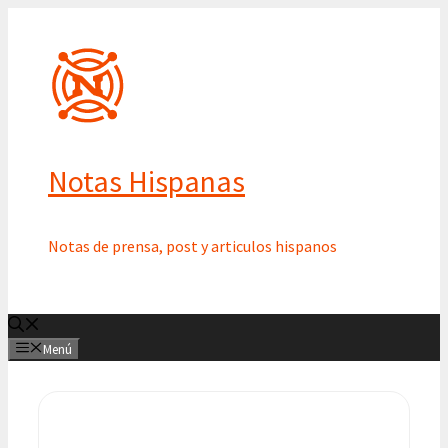
Saltar
al
contenido
Notas Hispanas
Notas de prensa, post y articulos hispanos
Menú