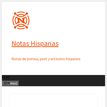
Saltar
al
contenido
Notas Hispanas
Notas de prensa, post y articulos hispanos
Menú