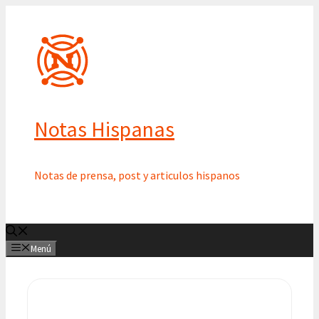
Saltar
al
contenido
Notas Hispanas
Notas de prensa, post y articulos hispanos
Menú