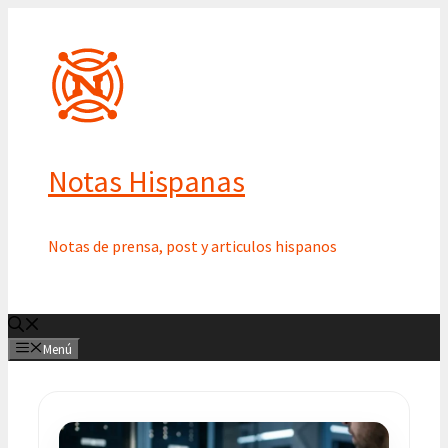
Saltar
al
contenido
Notas Hispanas
Notas de prensa, post y articulos hispanos
Menú