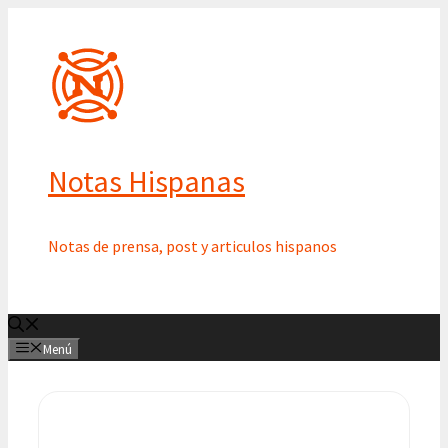
Saltar
al
contenido
Notas Hispanas
Notas de prensa, post y articulos hispanos
Menú