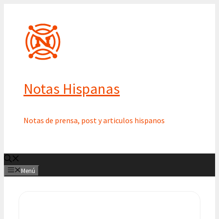
Saltar
al
contenido
Notas Hispanas
Notas de prensa, post y articulos hispanos
Menú