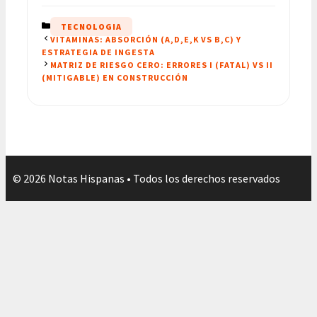
CATEGORÍAS
TECNOLOGIA
VITAMINAS: ABSORCIÓN (A,D,E,K VS B,C) Y
ESTRATEGIA DE INGESTA
MATRIZ DE RIESGO CERO: ERRORES I (FATAL) VS II
(MITIGABLE) EN CONSTRUCCIÓN
© 2026 Notas Hispanas • Todos los derechos reservados