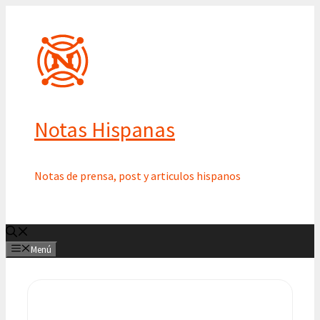
Saltar
al
contenido
Notas Hispanas
Notas de prensa, post y articulos hispanos
Menú