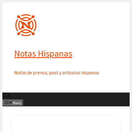
Saltar
al
contenido
Notas Hispanas
Notas de prensa, post y articulos hispanos
Menú