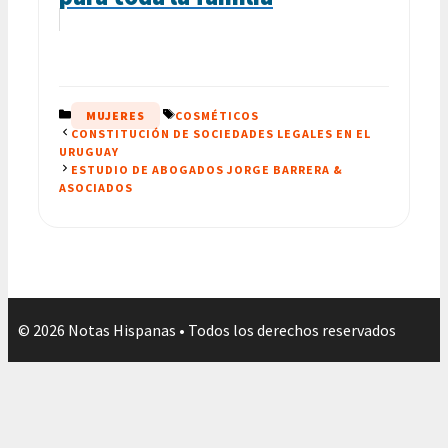
CATEGORÍAS
ETIQUETAS
MUJERES
COSMÉTICOS
CONSTITUCIÓN DE SOCIEDADES LEGALES EN EL
URUGUAY
ESTUDIO DE ABOGADOS JORGE BARRERA &
ASOCIADOS
© 2026 Notas Hispanas • Todos los derechos reservados