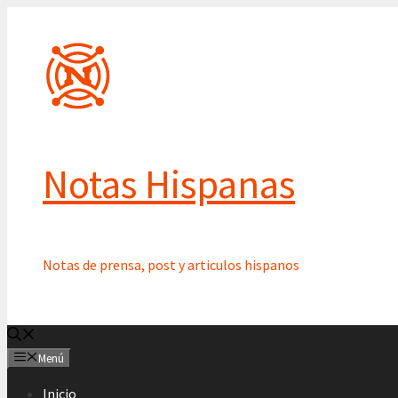
Saltar
al
contenido
Notas Hispanas
Notas de prensa, post y articulos hispanos
Menú
Inicio