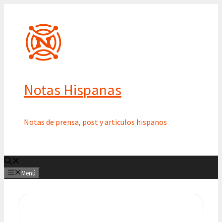
Saltar
al
contenido
Notas Hispanas
Notas de prensa, post y articulos hispanos
Menú