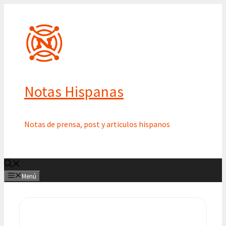
Saltar
al
contenido
Notas Hispanas
Notas de prensa, post y articulos hispanos
Menú