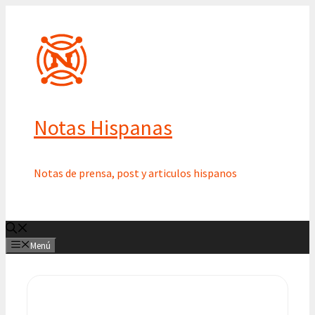
Saltar
al
contenido
Notas Hispanas
Notas de prensa, post y articulos hispanos
Menú