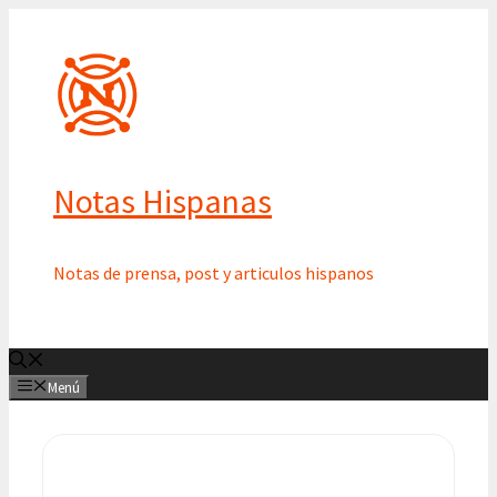
Saltar
al
contenido
Notas Hispanas
Notas de prensa, post y articulos hispanos
Menú