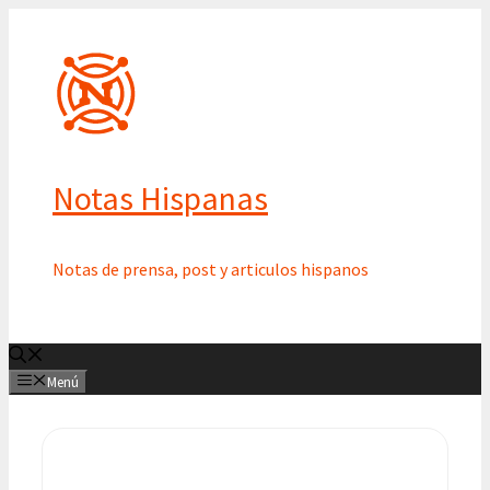
Saltar
al
contenido
Notas Hispanas
Notas de prensa, post y articulos hispanos
Menú