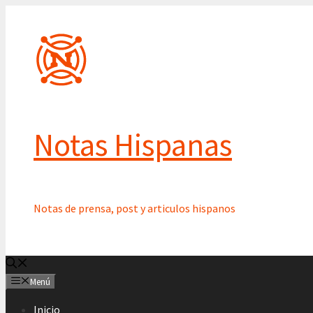
Saltar
al
contenido
Notas Hispanas
Notas de prensa, post y articulos hispanos
Menú
Inicio