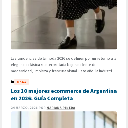
Las tendencias de la moda 2026 se definen por un retorno a la
elegancia clásica reinterpretada bajo una lente de
modernidad, limpieza y frescura visual. Este año, la industria
se aleja de la complejidad innecesaria para abrazar
CATEGORÍAS
MODA
estampados icónicos como los lunares y los cuadros,
permitiendo que cada persona descubra su estilo personal
Los 10 mejores ecommerce de Argentina
mediante la …
LEER MÁS
en 2026: Guía Completa
24 MARZO, 2026
POR
MARIANA PINEDA