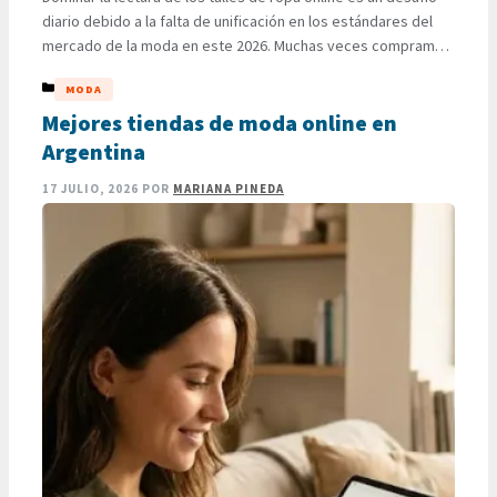
diario debido a la falta de unificación en los estándares del
mercado de la moda en este 2026. Muchas veces compramos
una prenda asumiendo que las medidas de una marca se
CATEGORÍAS
MODA
replicarán de forma idéntica en otra tienda, solo para
descubrir que el …
Mejores tiendas de moda online en
LEER MÁS
Argentina
17 JULIO, 2026
POR
MARIANA PINEDA