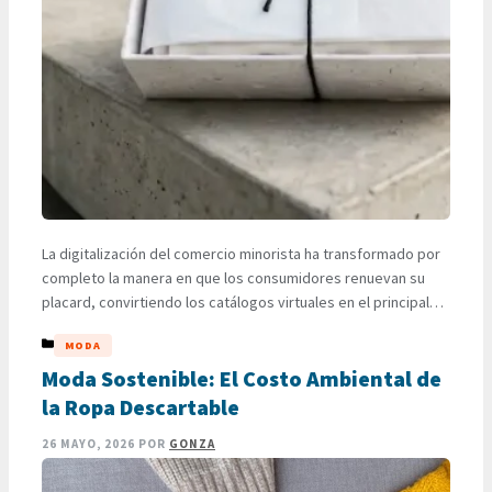
La digitalización del comercio minorista ha transformado por
completo la manera en que los consumidores renuevan su
placard, convirtiendo los catálogos virtuales en el principal
canal de adquisición de indumentaria.Atrás quedaron las
CATEGORÍAS
MODA
épocas en que actualizar el vestuario exigía trasladarse de
forma obligatoria hacia centros comerciales congestionados
Moda Sostenible: El Costo Ambiental de
y afrontar largas filas en los probadores físicos. …
LEER MÁS
la Ropa Descartable
26 MAYO, 2026
POR
GONZA