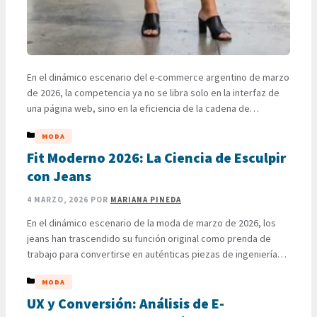
En el dinámico escenario del e-commerce argentino de marzo
de 2026, la competencia ya no se libra solo en la interfaz de
una página web, sino en la eficiencia de la cadena de
suministro. Mientras muchas marcas luchan por resolver la
CATEGORÍAS
MODA
«última milla», un jugador ha emergido con una propuesta que
combina la tradición del …
Fit Moderno 2026: La Ciencia de Esculpir
LEER MÁS
con Jeans
4 MARZO, 2026
POR
MARIANA PINEDA
En el dinámico escenario de la moda de marzo de 2026, los
jeans han trascendido su función original como prenda de
trabajo para convertirse en auténticas piezas de ingeniería
textil. La tendencia que domina las pasarelas y el street style
CATEGORÍAS
MODA
este año no se trata simplemente de elegir un corte al azar;
se trata de …
UX y Conversión: Análisis de E-
LEER MÁS