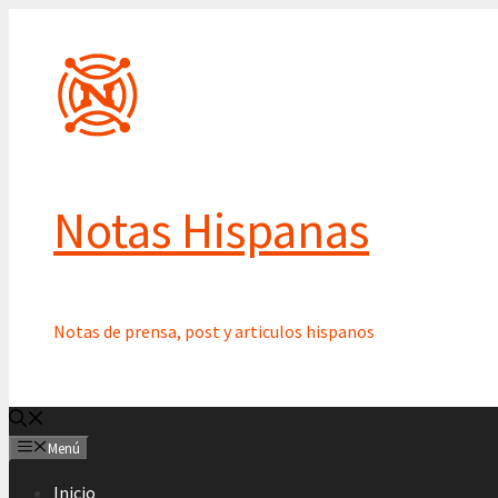
Saltar
al
contenido
Notas Hispanas
Notas de prensa, post y articulos hispanos
Menú
Inicio