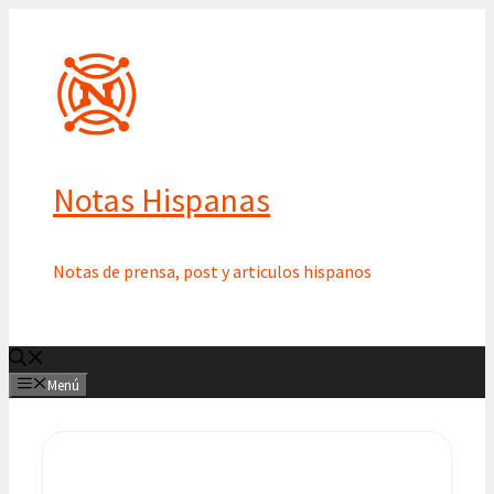
Saltar
al
contenido
Notas Hispanas
Notas de prensa, post y articulos hispanos
Menú