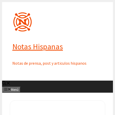
Saltar
al
contenido
Notas Hispanas
Notas de prensa, post y articulos hispanos
Menú